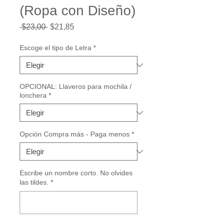
(Ropa con Diseño)
Precio
Precio
 $23,00 
$21,85
de
oferta
Escoge el tipo de Letra
*
OPCIONAL: Llaveros para mochila /
lonchera
*
Opción Compra más - Paga menos
*
Escribe un nombre corto. No olvides
las tildes.
*