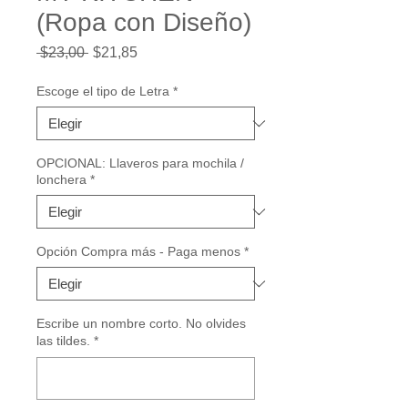
(Ropa con Diseño)
Precio
Precio
 $23,00 
$21,85
de
oferta
Escoge el tipo de Letra
*
OPCIONAL: Llaveros para mochila /
lonchera
*
Opción Compra más - Paga menos
*
Escribe un nombre corto. No olvides
las tildes.
*