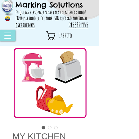
Marking Solutions
314828 498717
Etiquetas personalizadas para identificar todo!
ENvíos a todo el Ecuador, SIN recargo adicional
escribenos
0955960955
Carrito
MY KITCHEN