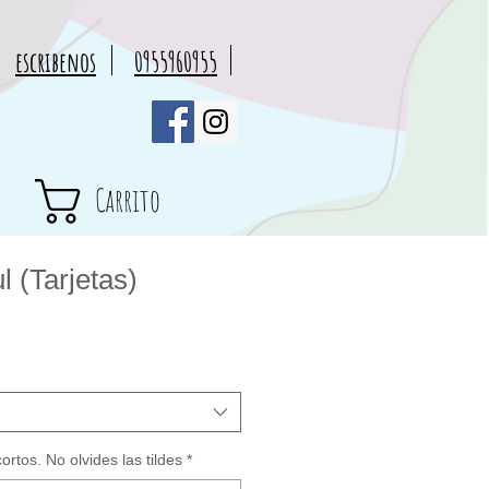
escribenos
0955960955
Carrito
l (Tarjetas)
cio
rta
rtos. No olvides las tildes
*