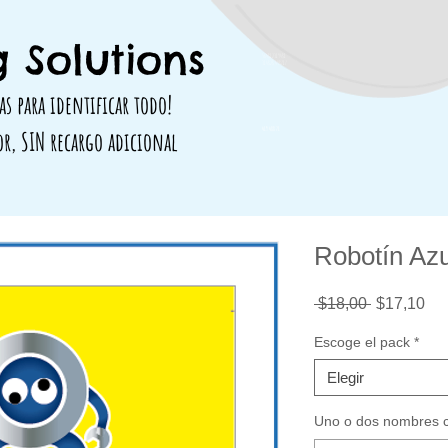
 Solutions
564812319481
314828 498717
as para identificar todo!
419 488 71
or, SIN recargo adicional
Robotín Azu
Precio
Pre
 $18,00 
$17,10
de
ofe
Escoge el pack
*
Elegir
Uno o dos nombres co