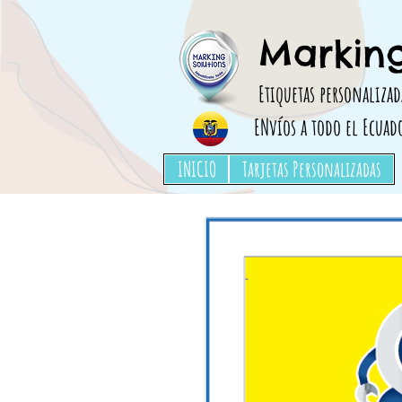
Etiquetas para ropa, Etiquetas para marcar ropa, adhesivos para ropa,utiles escolares
Marking
Etiquetas personalizad
ENvíos a todo el Ecuad
INICIO
Tarjetas Personalizadas