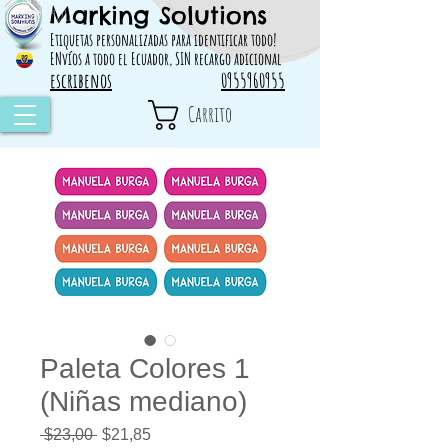
Marking Solutions
314828 498717
Etiquetas personalizadas para identificar todo!
ENvíos a todo el Ecuador, SIN recargo adicional
escribenos
0955960955
Carrito
Paleta Colores 1
(Niñas mediano)
Precio
Precio
 $23,00 
$21,85