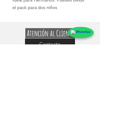
Ideal para Hermanos: Puedes dividir
el pack para dos niños
Atención al Cliente
Contacto
Preguntas Frecuentes
Sobre markings
Conócenos
Testimonios
Guía de uso y Medidas de los Adhesivos