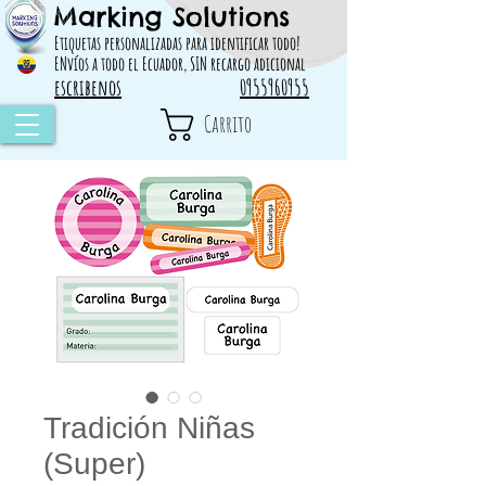
Marking Solutions
314828 498717
Etiquetas personalizadas para identificar todo!
ENvíos a todo el Ecuador, SIN recargo adicional
escribenos
0955960955
Carrito
Tradición Niñas
(Super)