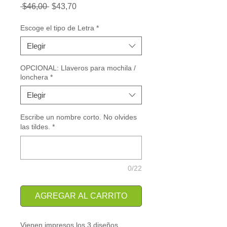
Precio
Precio
 $46,00 
$43,70
de
oferta
Escoge el tipo de Letra
*
Elegir
OPCIONAL: Llaveros para mochila /
lonchera
*
Elegir
Escribe un nombre corto. No olvides
las tildes.
*
0/22
AGREGAR AL CARRITO
Vienen impresos los 3 diseños