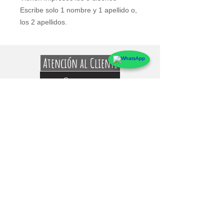
Escribe solo 1 nombre y 1 apellido o, 
los 2 apellidos.
Atención al Cliente
Contacto
Preguntas Frecuentes
Sobre markings
Conócenos
Testimonios
Guía de uso y Medidas de los Adhesivos