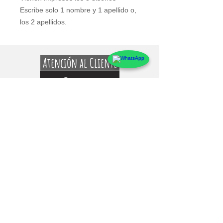
Escribe solo 1 nombre y 1 apellido o, 
los 2 apellidos.
Atención al Cliente
Contacto
Preguntas Frecuentes
Sobre markings
Conócenos
Testimonios
Guía de uso y Medidas de los Adhesivos