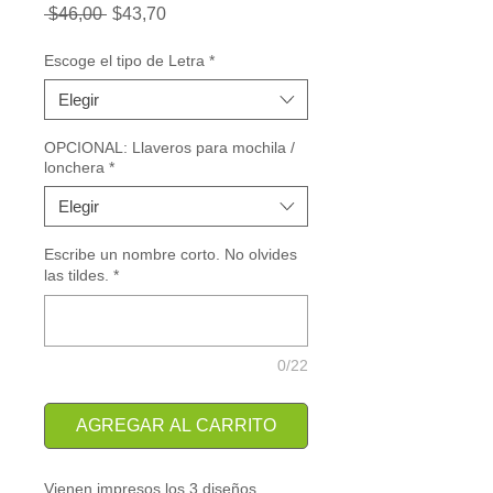
Precio
Precio
 $46,00 
$43,70
de
oferta
Escoge el tipo de Letra
*
Elegir
OPCIONAL: Llaveros para mochila /
lonchera
*
Elegir
Escribe un nombre corto. No olvides
las tildes.
*
0/22
AGREGAR AL CARRITO
Vienen impresos los 3 diseños