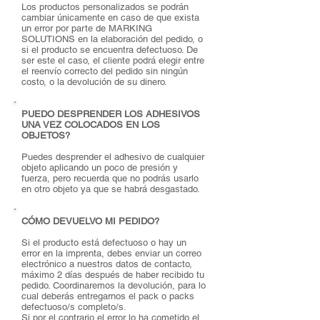
Los productos personalizados se podrán
cambiar únicamente en caso de que exista
un error por parte de MARKING
SOLUTIONS en la elaboración del pedido, o
si el producto se encuentra defectuoso. De
ser este el caso, el cliente podrá elegir entre
el reenvío correcto del pedido sin ningún
costo, o la devolución de su dinero.
PUEDO DESPRENDER LOS ADHESIVOS
UNA VEZ COLOCADOS EN LOS
OBJETOS?
Puedes desprender el adhesivo de cualquier
objeto aplicando un poco de presión y
fuerza, pero recuerda que no podrás usarlo
en otro objeto ya que se habrá desgastado.
CÓMO DEVUELVO MI PEDIDO?
Si el producto está defectuoso o hay un
error en la imprenta, debes enviar un correo
electrónico a nuestros datos de contacto,
máximo 2 días después de haber recibido tu
pedido. Coordinaremos la devolución, para lo
cual deberás entregarnos el pack o packs
defectuoso/s completo/s.
Si por el contrario el error lo ha cometido el