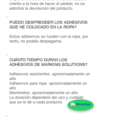
cliente a la hora de hacer el pedido, no se
admitirá la devolución del producto.
PUEDO DESPRENDER LOS ADHESIVOS
QUE HE COLOCADO EN LA ROPA?
Estos adhesivos se funden con la ropa, por
tanto, no podrás despegarlos.
CUÁNTO TIEMPO DURAN LOS
ADHESIVOS DE MARKING SOLUTIONS?
Adhesivos resistentes: aproximadamente un
año
Adhesivos para ropa: aproximadamente un
año
Membretes: aproximadamente un año
La duración dependerá del uso y cuidado
que se le dé a cada producto.
Nuestros precios incluyen:
- Delivery a todo el Ecuador excepto galápagos
(contáctanos)