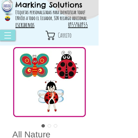
Marking Solutions
314828 498717
Etiquetas personalizadas para identificar todo!
ENvíos a todo el Ecuador, SIN recargo adicional
escribenos
0955960955
Carrito
All Nature