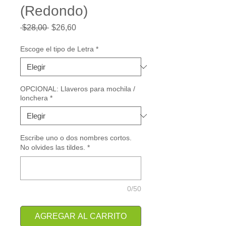
(Redondo)
Precio
Precio
 $28,00 
$26,60
de
oferta
Escoge el tipo de Letra
*
OPCIONAL: Llaveros para mochila /
lonchera
*
Escribe uno o dos nombres cortos.
No olvides las tildes.
*
0/50
AGREGAR AL CARRITO