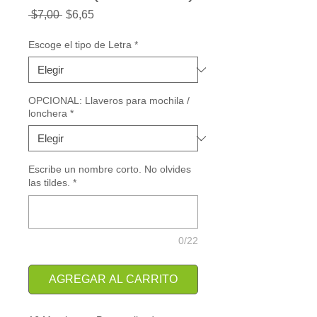
Precio
Precio
 $7,00 
$6,65
de
oferta
Escoge el tipo de Letra
*
OPCIONAL: Llaveros para mochila /
lonchera
*
Escribe un nombre corto. No olvides
las tildes.
*
0/22
AGREGAR AL CARRITO