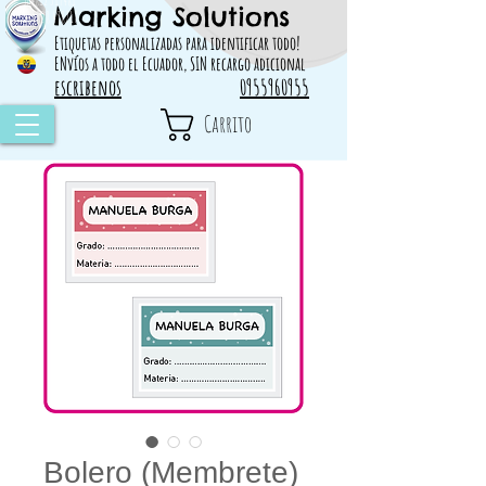
Marking Solutions
314828 498717
Etiquetas personalizadas para identificar todo!
ENvíos a todo el Ecuador, SIN recargo adicional
escribenos
0955960955
Carrito
Bolero (Membrete)