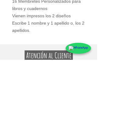
16 Membretes Personalizados para
libros y cuadernos
Vienen impresos los 2 diseños
Escribe 1 nombre y 1 apellido o, los 2
apellidos.
Atención al Cliente
Contacto
Preguntas Frecuentes
Sobre markings
Conócenos
Testimonios
Guía de uso y Medidas de los Adhesivos