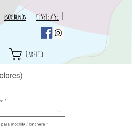
escribenos
0955960955
Carrito
olores)
cio
rta
ra
*
para mochila / lonchera
*