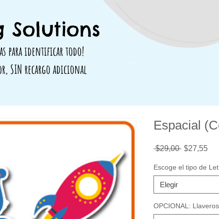
 Solutions
564812319481
314828 498717
as para identificar todo!
419 488 71
or, SIN recargo adicional
Espacial (C
Precio
Pre
 $29,00 
$27,55
de
ofe
Escoge el tipo de Let
Elegir
OPCIONAL: Llaveros 