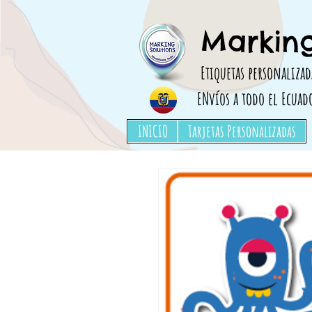
Etiquetas para ropa, Etiquetas para marcar ropa, adhesivos para ropa,utiles escolares
Marking
Etiquetas personalizad
ENvíos a todo el Ecuad
INICIO
Tarjetas Personalizadas