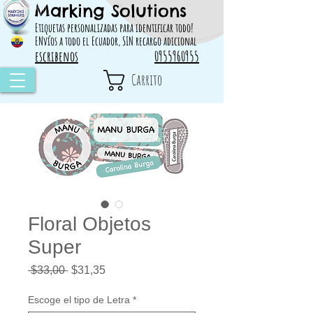
Marking Solutions
314828 498717
Etiquetas personalizadas para identificar todo!
ENvíos a todo el Ecuador, SIN recargo adicional
escribenos
0955960955
Carrito
Floral Objetos
Super
Precio
Precio
 $33,00 
$31,35
de
oferta
Escoge el tipo de Letra
*