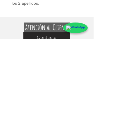
los 2 apellidos.
Atención al Cliente
Contacto
Preguntas Frecuentes
Sobre markings
Conócenos
Testimonios
Guía de uso y Medidas de los Adhesivos