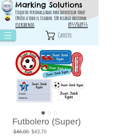
Marking Solutions
314828 498717
Etiquetas personalizadas para identificar todo!
ENvíos a todo el Ecuador, SIN recargo adicional
escribenos
0955960955
Carrito
Futbolero (Super)
Precio
Precio
 $46,00 
$43,70
de