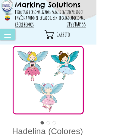
Marking Solutions
314828 498717
Etiquetas personalizadas para identificar todo!
ENvíos a todo el Ecuador, SIN recargo adicional
escribenos
0955960955
Carrito
Hadelina (Colores)