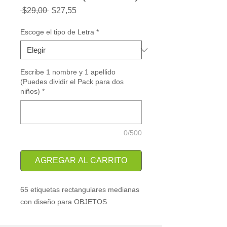
Precio
Precio
 $29,00 
$27,55
de
oferta
Escoge el tipo de Letra
*
Escribe 1 nombre y 1 apellido
(Puedes dividir el Pack para dos
niños)
*
0/500
AGREGAR AL CARRITO
65 etiquetas rectangulares medianas
con diseño para OBJETOS