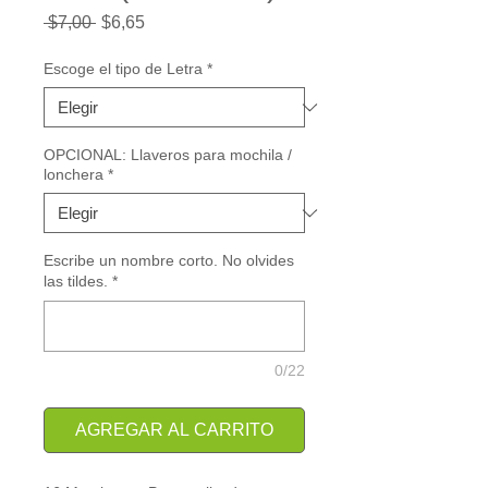
Precio
Precio
 $7,00 
$6,65
de
oferta
Escoge el tipo de Letra
*
OPCIONAL: Llaveros para mochila /
lonchera
*
Escribe un nombre corto. No olvides
las tildes.
*
0/22
AGREGAR AL CARRITO