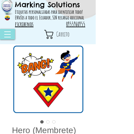
Marking Solutions
314828 498717
Etiquetas personalizadas para identificar todo!
ENvíos a todo el Ecuador, SIN recargo adicional
escribenos
0955960955
Carrito
Hero (Membrete)