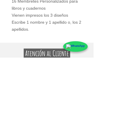
16 Membretes Personalizados para 
libros y cuadernos
Vienen impresos los 3 diseños
Escribe 1 nombre y 1 apellido o, los 2 
apellidos.
Atención al Cliente
Contacto
Preguntas Frecuentes
Sobre markings
Conócenos
Testimonios
Guía de uso y Medidas de los Adhesivos