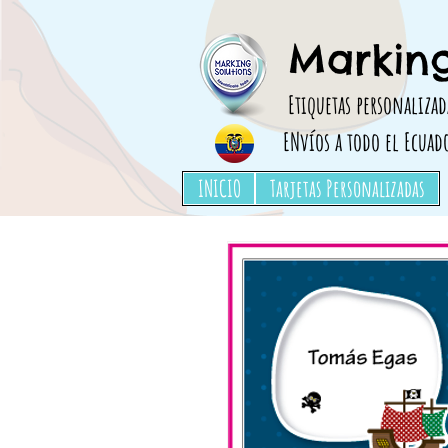
Etiquetas para ropa, Etiquetas para marcar ropa, adhesivos para ropa,utiles escolares
Marking
Etiquetas personalizad
ENvíos a todo el Ecuad
INICIO
Tarjetas Personalizadas