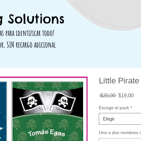
 Solutions
564812319481
314828 498717
as para identificar todo!
419 488 71
or, SIN recargo adicional
Little Pirate
Precio
Pre
 $20,00 
$19,00
de
ofe
Escoge el pack
*
Elegir
Uno o dos nombres co