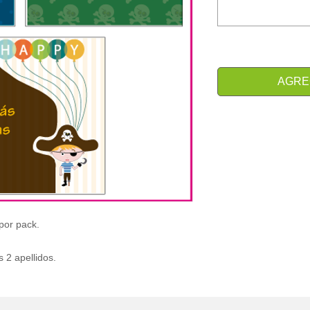
AGRE
por pack.
s 2 apellidos.