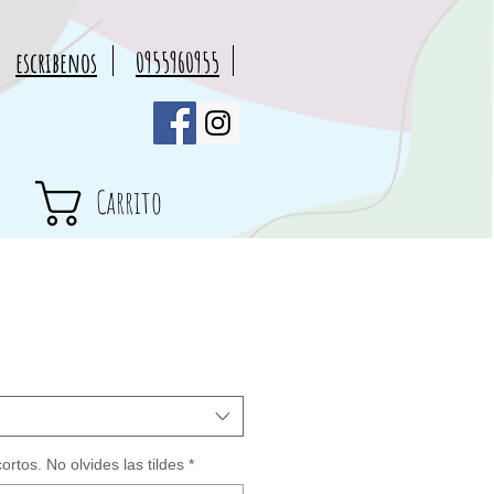
escribenos
0955960955
Carrito
cio
rta
rtos. No olvides las tildes
*