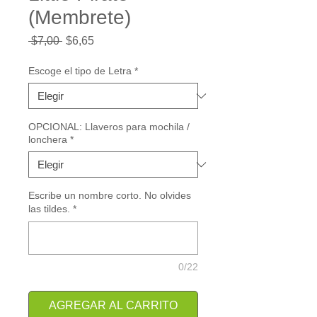
(Membrete)
Precio
Precio
 $7,00 
$6,65
de
oferta
Escoge el tipo de Letra
*
OPCIONAL: Llaveros para mochila /
lonchera
*
Escribe un nombre corto. No olvides
las tildes.
*
0/22
AGREGAR AL CARRITO