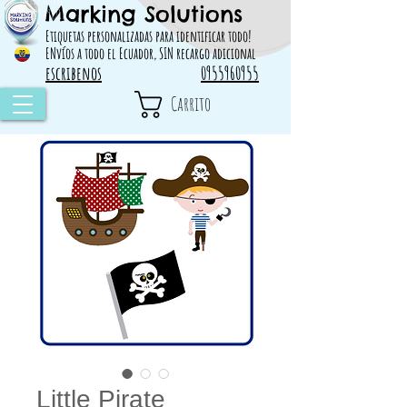
Marking Solutions
314828 498717
Etiquetas personalizadas para identificar todo!
ENvíos a todo el Ecuador, SIN recargo adicional
escribenos
0955960955
Carrito
Little Pirate