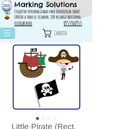
Marking Solutions
314828 498717
Etiquetas personalizadas para identificar todo!
ENvíos a todo el Ecuador, SIN recargo adicional
escribenos
0955960955
Carrito
Little Pirate (Rect.