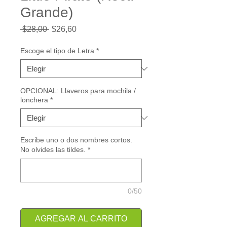
Grande)
Precio
Precio
 $28,00 
$26,60
de
oferta
Escoge el tipo de Letra
*
OPCIONAL: Llaveros para mochila /
lonchera
*
Escribe uno o dos nombres cortos.
No olvides las tildes.
*
0/50
AGREGAR AL CARRITO