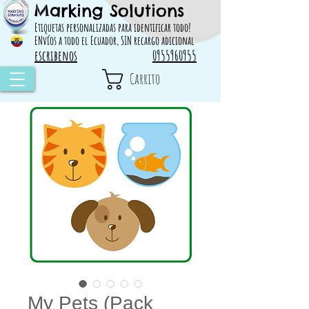
Marking Solutions
314828 498717
Etiquetas personalizadas para identificar todo!
ENvíos a todo el Ecuador, SIN recargo adicional
escribenos
0955960955
Carrito
My Pets (Pack