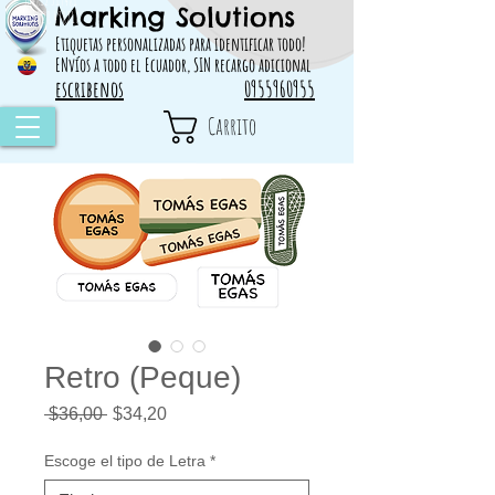
Marking Solutions
314828 498717
Etiquetas personalizadas para identificar todo!
ENvíos a todo el Ecuador, SIN recargo adicional
escribenos
0955960955
Carrito
Retro (Peque)
Precio
Precio
 $36,00 
$34,20
de
oferta
Escoge el tipo de Letra
*