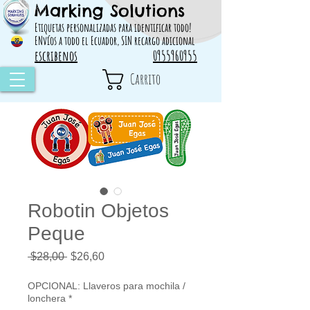
Marking Solutions
314828 498717
Etiquetas personalizadas para identificar todo!
ENvíos a todo el Ecuador, SIN recargo adicional
escribenos
0955960955
Carrito
Robotin Objetos
Peque
Precio
Precio
 $28,00 
$26,60
de
oferta
OPCIONAL: Llaveros para mochila /
lonchera
*