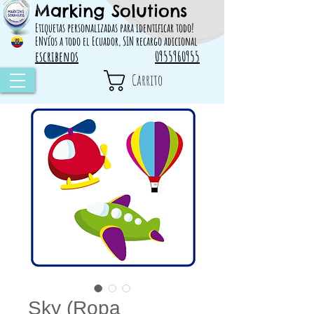
Marking Solutions
314828 498717
Etiquetas personalizadas para identificar todo!
ENvíos a todo el Ecuador, SIN recargo adicional
escribenos
0955960955
Carrito
Sky (Ropa