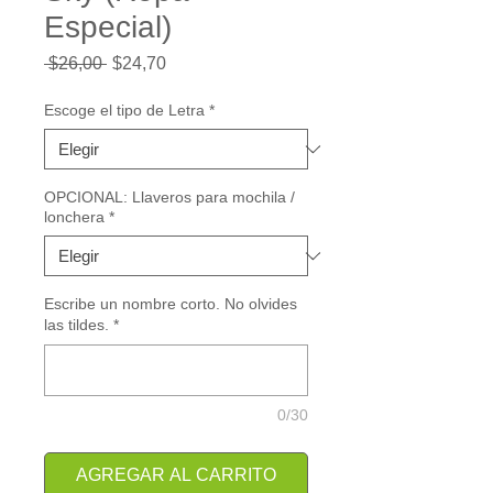
Especial)
Precio
Precio
 $26,00 
$24,70
de
oferta
Escoge el tipo de Letra
*
OPCIONAL: Llaveros para mochila /
lonchera
*
Escribe un nombre corto. No olvides
las tildes.
*
0/30
AGREGAR AL CARRITO