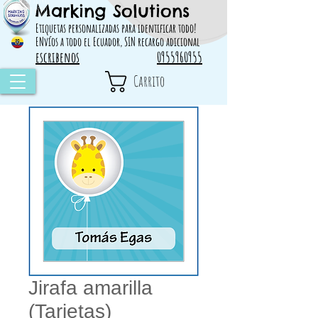
Marking Solutions
314828 498717
Etiquetas personalizadas para identificar todo!
ENvíos a todo el Ecuador, SIN recargo adicional
escribenos
0955960955
Carrito
Jirafa amarilla
(Tarjetas)