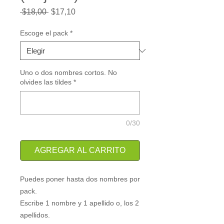
Precio
Precio
 $18,00 
$17,10
de
oferta
Escoge el pack
*
Uno o dos nombres cortos. No
olvides las tildes
*
0/30
AGREGAR AL CARRITO
Puedes poner hasta dos nombres por
pack.
Escribe 1 nombre y 1 apellido o, los 2
apellidos.