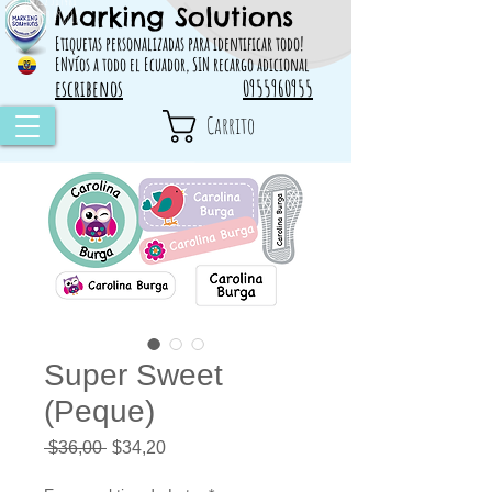
Marking Solutions
314828 498717
Etiquetas personalizadas para identificar todo!
ENvíos a todo el Ecuador, SIN recargo adicional
escribenos
0955960955
Carrito
Super Sweet
(Peque)
Precio
Precio
 $36,00 
$34,20
de
oferta