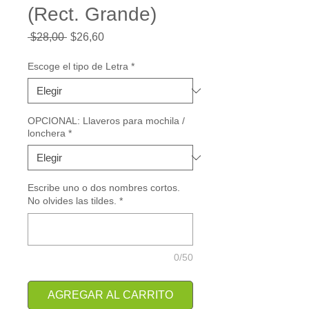
(Rect. Grande)
Precio
Precio
 $28,00 
$26,60
de
oferta
Escoge el tipo de Letra
*
OPCIONAL: Llaveros para mochila /
lonchera
*
Escribe uno o dos nombres cortos.
No olvides las tildes.
*
0/50
AGREGAR AL CARRITO