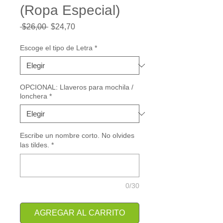
(Ropa Especial)
Precio
Precio
 $26,00 
$24,70
de
oferta
Escoge el tipo de Letra
*
OPCIONAL: Llaveros para mochila /
lonchera
*
Escribe un nombre corto. No olvides
las tildes.
*
0/30
AGREGAR AL CARRITO