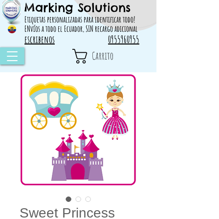
Marking Solutions
314828 498717
Etiquetas personalizadas para identificar todo!
ENvíos a todo el Ecuador, SIN recargo adicional
escribenos
0955960955
Carrito
Sweet Princess