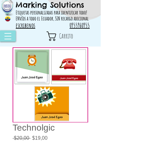
Marking Solutions
314828 498717
Etiquetas personalizadas para identificar todo!
ENvíos a todo el Ecuador, SIN recargo adicional
escribenos
0955960955
Carrito
Technolgic
Precio
Precio
 $20,00 
$19,00