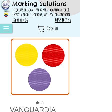
Marking Solutions
314828 498717
Etiquetas personalizadas para identificar todo!
ENvíos a todo el Ecuador, SIN recargo adicional
escribenos
0955960955
Carrito
VANGUARDIA