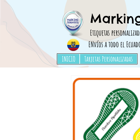
Etiquetas para ropa, Etiquetas para marcar ropa, adhesivos para ropa,utiles escolares
Marking
Etiquetas personalizad
ENvíos a todo el Ecuad
INICIO
Tarjetas Personalizadas