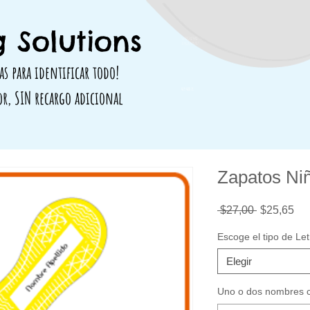
 Solutions
564812319481
314828 498717
as para identificar todo!
419 488 71
or, SIN recargo adicional
Zapatos Ni
Precio
Pre
 $27,00 
$25,65
de
ofe
Escoge el tipo de Let
Elegir
Uno o dos nombres co