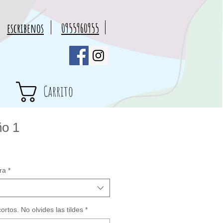
escribenos
0955960955
Carrito
ño 1
cio
rta
ra
*
rtos. No olvides las tildes
*